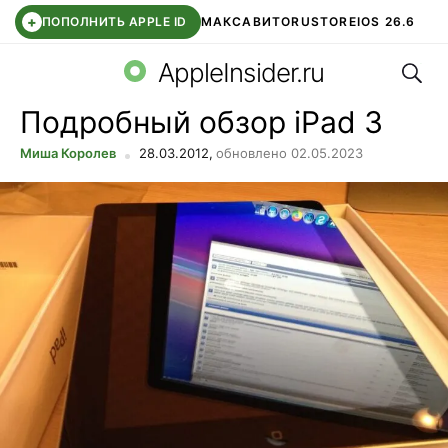
+
ПОПОЛНИТЬ APPLE ID
МАКС
АВИТО
RUSTORE
IOS 26.6
Поис
DDE STORE
СБЕР КИДС
ВТБ ОНЛАЙН
ЧАТ В ROBLOX
AppleInsider.ru
Подробный обзор iPad 3
Миша Королев
28.03.2012,
обновлено 02.05.2023