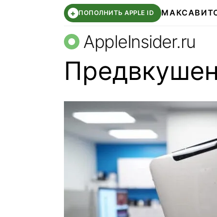
МАКС
АВИТ
+
ПОПОЛНИТЬ APPLE ID
AppleInsider.ru
Предвкушен