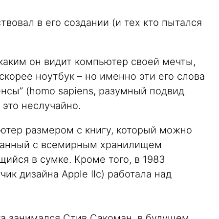
твовал в его создании (и тех кто пытался
 каким он видит компьютер своей мечты,
скорее ноутбук – но именно эти его слова
енсы” (homo sapiens, разумный подвид
 это неслучайно.
ьютер размером с книгу, который можно
вязанный с всемирным хранилищем
ийся в сумке. Кроме того, в 1983
чик дизайна Apple IIc) работала над
та занимался Стив Сакоман, в будущем