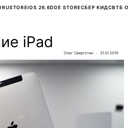
О
RUSTORE
IOS 26.6
DDE STORE
СБЕР КИДС
ВТБ 
ие iPad
Олег Свиргстин
31.01.2019