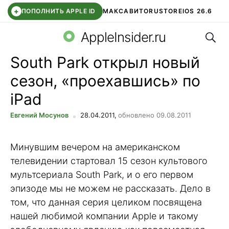
+
ПОПОЛНИТЬ APPLE ID
МАКС
АВИТО
RUSTORE
IOS 26.6
Поис
DDE STORE
СБЕР КИДС
ВТБ ОНЛАЙН
ЧАТ В ROBLOX
AppleInsider.ru
South Park открыл новый
сезон, «проехавшись» по
iPad
Евгений Мосунов
28.04.2011,
обновлено 09.08.2011
Минувшим вечером на американском
телевидении стартовал 15 сезон культового
мультсериала South Park, и о его первом
эпизоде мы не можем не рассказать. Дело в
том, что данная серия целиком посвящена
нашей любимой компании Apple и такому