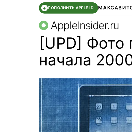
МАКС
АВИТ
+
ПОПОЛНИТЬ APPLE ID
AppleInsider.ru
[UPD] Фото 
начала 2000