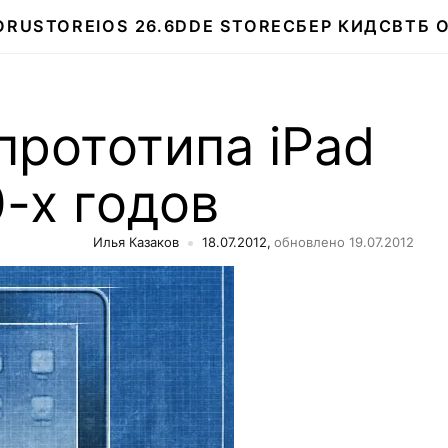
О
RUSTORE
IOS 26.6
DDE STORE
СБЕР КИДС
ВТБ 
прототипа iPad
-х годов
Илья Казаков
18.07.2012,
обновлено 19.07.2012