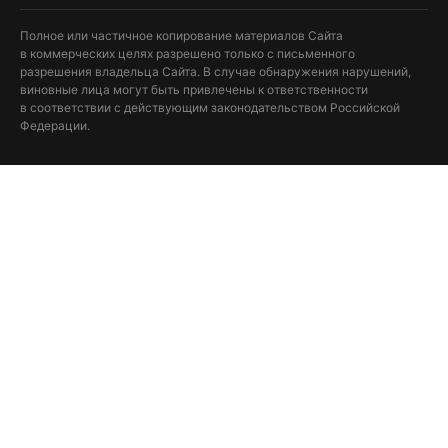
Полное или частичное копирование материалов Сайта
в коммерческих целях разрешено только с письменного
разрешения владельца Сайта. В случае обнаружения нарушений,
виновные лица могут быть привлечены к ответственности
в соответствии с действующим законодательством Российской
Федерации.