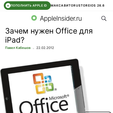
+
ПОПОЛНИТЬ APPLE ID
МАКС
АВИТО
RUSTORE
IOS 26.6
Поис
DDE STORE
СБЕР КИДС
ВТБ ОНЛАЙН
ЧАТ В ROBLOX
AppleInsider.ru
Зачем нужен Office для
iPad?
Павел Кабешов
22.02.2012