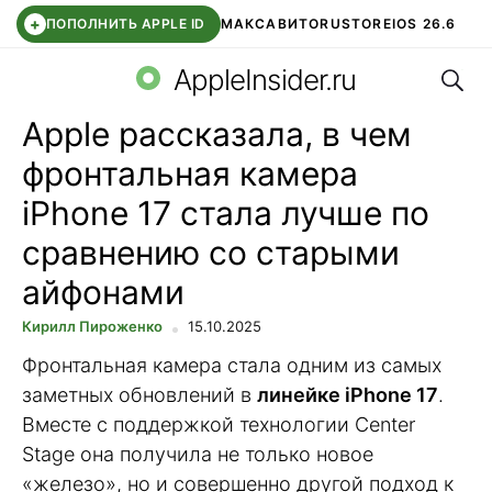
+
ПОПОЛНИТЬ APPLE ID
МАКС
АВИТО
RUSTORE
IOS 26.6
Поис
DDE STORE
СБЕР КИДС
ВТБ ОНЛАЙН
ЧАТ В ROBLOX
AppleInsider.ru
Apple рассказала, в чем
фронтальная камера
iPhone 17 стала лучше по
сравнению со старыми
айфонами
Кирилл Пироженко
15.10.2025
Фронтальная камера стала одним из самых
заметных обновлений в
линейке iPhone 17
.
Вместе с поддержкой технологии Center
Stage она получила не только новое
«железо», но и совершенно другой подход к