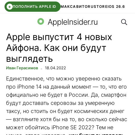
+
ПОПОЛНИТЬ APPLE ID
МАКС
АВИТО
RUSTORE
IOS 26.6
Поис
DDE STORE
СБЕР КИДС
ВТБ ОНЛАЙН
ЧАТ В ROBLOX
AppleInsider.ru
Apple выпустит 4 новых
Айфона. Как они будут
выглядеть
Иван Герасимов
18.04.2022
Единственное, что можно уверенно сказать
про iPhone 14 на данный момент — то, что его
официально не будет в России. Да, смартфон
будут доставать серовозы за умеренную
таксу, но стоить он будет космических денег
— взгляните хотя бы на то, во сколько сейчас
может обойтись iPhone SE 2022? Тем не