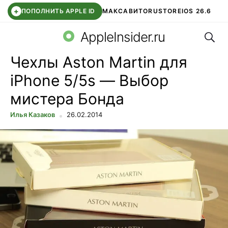
+
ПОПОЛНИТЬ APPLE ID
МАКС
АВИТО
RUSTORE
IOS 26.6
Поис
DDE STORE
СБЕР КИДС
ВТБ ОНЛАЙН
ЧАТ В ROBLOX
AppleInsider.ru
Чехлы Aston Martin для
iPhone 5/5s — Выбор
мистера Бонда
Илья Казаков
26.02.2014