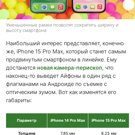
Уменьшенные рамки позволят сократить ширину и
высоту смартфона
Наибольший интерес представляет, конечно
же, iPhone 15 Pro Max, который станет самым
продвинутым смартфоном в линейке. Ему
достанется
новая камера-перископ
, что
наконец-то выведет Айфоны в один ряд с
флагманами на Андроиде по съемке с
оптическим зумом. Вот как изменятся его
габариты:
Параметр
iPhone 14 Pro Max
iPhone 15 Pro Max
Толщина
7,85 мм
8,25 мм