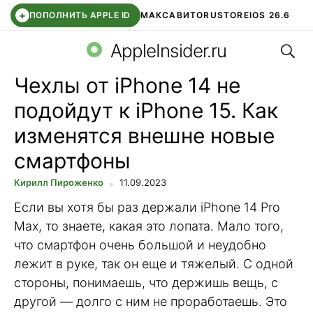
+
ПОПОЛНИТЬ APPLE ID
МАКС
АВИТО
RUSTORE
IOS 26.6
Поис
DDE STORE
СБЕР КИДС
ВТБ ОНЛАЙН
ЧАТ В ROBLOX
AppleInsider.ru
Чехлы от iPhone 14 не
подойдут к iPhone 15. Как
изменятся внешне новые
смартфоны
Кирилл Пироженко
11.09.2023
Если вы хотя бы раз держали iPhone 14 Pro
Max, то знаете, какая это лопата. Мало того,
что смартфон очень большой и неудобно
лежит в руке, так он еще и тяжелый. С одной
стороны, понимаешь, что держишь вещь, с
другой — долго с ним не проработаешь. Это