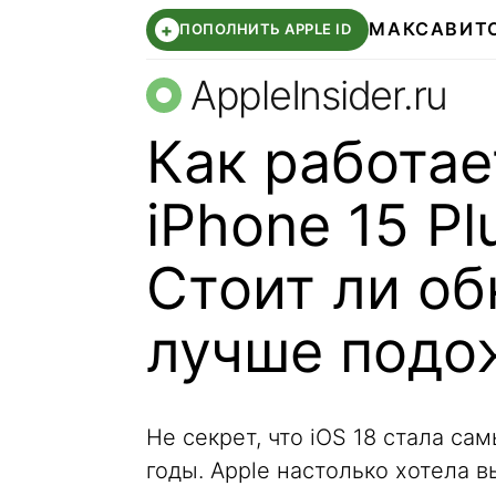
МАКС
АВИТ
+
ПОПОЛНИТЬ APPLE ID
AppleInsider.ru
Как работае
iPhone 15 Pl
Cтоит ли об
лучше подо
Не секрет, что iOS 18 стала с
годы. Apple настолько хотела в