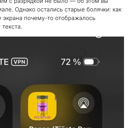
лем с разрядкой не было — об этом вы
але. Однако остались старые болячки: как
лу экрана почему-то отображалось
 текста.