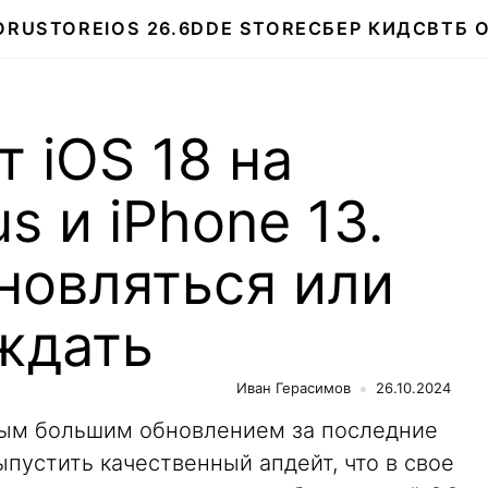
О
RUSTORE
IOS 26.6
DDE STORE
СБЕР КИДС
ВТБ 
т iOS 18 на
us и iPhone 13.
новляться или
ждать
Иван Герасимов
26.10.2024
амым большим обновлением за последние
ыпустить качественный апдейт, что в свое