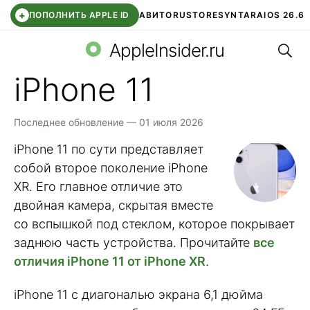
+
ПОПОЛНИТЬ APPLE ID
АВИТО
RUSTORE
SYNTARA
IOS 26.6
Поис
DDE STORE
СБЕР КИДС
ЧАТ ROBLOX
ВТБ ОНЛАЙН
AppleInsider.ru
iPhone 11
Последнее обновление — 01 июля 2026
iPhone 11 по сути представляет
собой второе поколение iPhone
XR. Его главное отличие это
двойная камера, скрытая вместе
со вспышкой под стеклом, которое покрывает
заднюю часть устройства. Прочитайте
все
отличия iPhone 11 от iPhone XR
.
iPhone 11 с диагональю экрана 6,1 дюйма