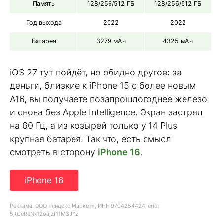
Память
128/256/512 ГБ
128/256/512 ГБ
Год выхода
2022
2022
Батарея
3279 мАч
4325 мАч
iOS 27 тут пойдёт, но обидно другое: за
деньги, близкие к iPhone 15 с более новым
A16, вы получаете позапрошлогоднее железо
и снова без Apple Intelligence. Экран застрял
на 60 Гц, а из козырей только у 14 Plus
крупная батарея. Так что, есть смысл
смотреть в сторону
iPhone 16
.
iPhone 16
Реклама. ООО «Яндекс Маркет», ИНН 9704254424, erid:
5jtCeReNx12oajzf11M3JYz