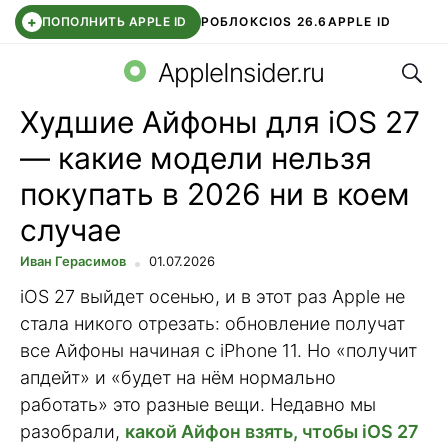
+
ПОПОЛНИТЬ APPLE ID
РОБЛОКС
IOS 26.6
APPLE ID
Поис
TELEGRAM
WHATSAPP
DDE STORE
APP STORE
OZON БАНК
AppleInsider.ru
Худшие Айфоны для iOS 27
— какие модели нельзя
покупать в 2026 ни в коем
случае
Иван Герасимов
01.07.2026
iOS 27 выйдет осенью, и в этот раз Apple не
стала никого отрезать: обновление получат
все Айфоны начиная с iPhone 11. Но «получит
апдейт» и «будет на нём нормально
работать» это разные вещи. Недавно мы
разобрали,
какой Айфон взять, чтобы iOS 27