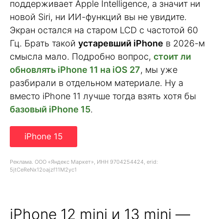
поддерживает Apple Intelligence, а значит ни
новой Siri, ни ИИ-функций вы не увидите.
Экран остался на старом LCD с частотой 60
Гц. Брать такой
устаревший iPhone
в 2026-м
смысла мало. Подробно вопрос,
стоит ли
обновлять iPhone 11 на iOS 27
, мы уже
разбирали в отдельном материале. Ну а
вместо iPhone 11 лучше тогда взять хотя бы
базовый iPhone 15
.
iPhone 15
Реклама. ООО «Яндекс Маркет», ИНН 9704254424, erid:
5jtCeReNx12oajzf11M2yc1
iPhone 12 mini и 13 mini —