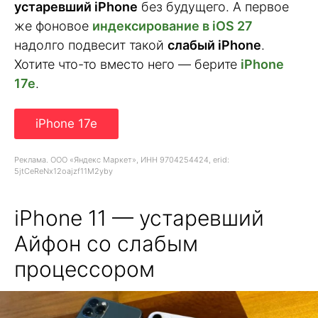
устаревший iPhone
без будущего. А первое
же фоновое
индексирование в iOS 27
надолго подвесит такой
слабый iPhone
.
Хотите что-то вместо него — берите
iPhone
17e
.
iPhone 17e
Реклама. ООО «Яндекс Маркет», ИНН 9704254424, erid:
5jtCeReNx12oajzf11M2yby
iPhone 11 — устаревший
Айфон со слабым
процессором