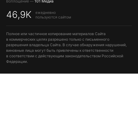
Воплощение —
101 Медиа
46,9K
ежедневно
пользуются сайтом
Полное или частичное копирование материалов Сайта
в коммерческих целях разрешено только с письменного
разрешения владельца Сайта. В случае обнаружения нарушений,
виновные лица могут быть привлечены к ответственности
в соответствии с действующим законодательством Российской
Федерации.