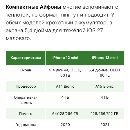
Компактные Айфоны
многие вспоминают с
теплотой, но формат mini тут и подводит. У
обеих моделей крохотный аккумулятор, а
экрана 5,4 дюйма для тяжёлой iOS 27
маловато.
Характеристика
iPhone 12 mini
iPhone 13 mini
Экран
5,4 дюйма, OLED,
5,4 дюйма, OLED,
60 Гц
60 Гц
Процессор
A14 Bionic
A15 Bionic
Оперативная
4 ГБ
4 ГБ
память
Память
64/128/256 ГБ
128/256/512 ГБ
Год выхода
2020
2021