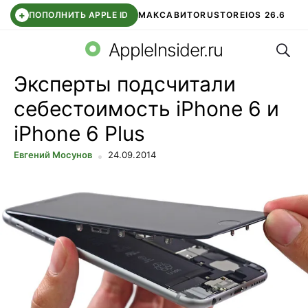
+
ПОПОЛНИТЬ APPLE ID
МАКС
АВИТО
RUSTORE
IOS 26.6
Поис
DDE STORE
СБЕР КИДС
ВТБ ОНЛАЙН
ЧАТ В ROBLOX
AppleInsider.ru
Эксперты подсчитали
себестоимость iPhone 6 и
iPhone 6 Plus
Евгений Мосунов
24.09.2014