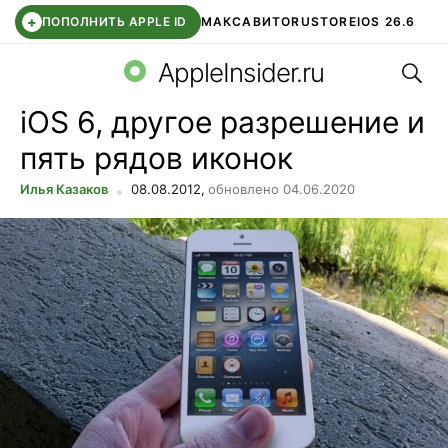
+
ПОПОЛНИТЬ APPLE ID
МАКС
АВИТО
RUSTORE
IOS 26.6
Поис
DDE STORE
СБЕР КИДС
ВТБ ОНЛАЙН
ЧАТ В ROBLOX
AppleInsider.ru
iOS 6, другое разрешение и
пять рядов иконок
Илья Казаков
08.08.2012,
обновлено 04.06.2020