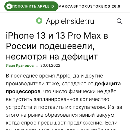
+
ПОПОЛНИТЬ APPLE ID
МАКС
АВИТО
RUSTORE
IOS 26.6
Поис
DDE STORE
СБЕР КИДС
ВТБ ОНЛАЙН
ЧАТ В ROBLOX
AppleInsider.ru
iPhone 13 и 13 Pro Max в
России подешевели,
несмотря на дефицит
Иван Кузнецов
20.01.2022
В последнее время Apple, да и другие
производители тоже, страдают от
дефицита
процессоров
, что чисто физически не даёт
выпустить запланированное количество
устройств и поставить их покупателям. Из-за
этого на рынке образовался явный вакуум,
когда спрос превышает предложение. Если