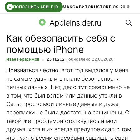
+
ПОПОЛНИТЬ APPLE ID
МАКС
АВИТО
RUSTORE
IOS 26.6
Поис
DDE STORE
СБЕР КИДС
ВТБ ОНЛАЙН
ЧАТ В ROBLOX
AppleInsider.ru
Как обезопасить себя с
помощью iPhone
Иван Герасимов
23.11.2021,
обновлено 22.07.2026
Признаться честно, этот год выдался у меня
не самым удачным в плане безопасности
личных данных. Нет, дело тут совершенно не
в том, что был взлом или данные утекли в
Сеть: просто мои личные данные и даже
переписки не были достаточно защищены. С
такой же проблемой столкнулись и мои
друзья, хотя я их всегда предупреждал о том,
что нужно всеми способами защищать свои