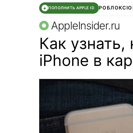
РОБЛОКС
IO
+
ПОПОЛНИТЬ APPLE ID
AppleInsider.ru
Как узнать, 
iPhone в ка