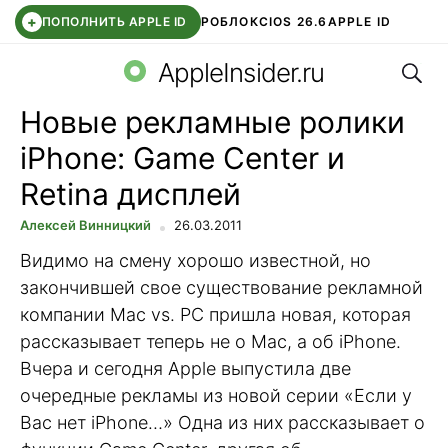
+
ПОПОЛНИТЬ APPLE ID
РОБЛОКС
IOS 26.6
APPLE ID
Поис
TELEGRAM
WHATSAPP
DDE STORE
APP STORE
OZON БАНК
AppleInsider.ru
Новые рекламные ролики
iPhone: Game Center и
Retina дисплей
Алексей Винницкий
26.03.2011
Видимо на смену хорошо известной, но
закончившей свое существование рекламной
компании Mac vs. PC пришла новая, которая
рассказывает теперь не о Mac, а об iPhone.
Вчера и сегодня Apple выпустила две
очередные рекламы из новой серии «Если у
Вас нет iPhone…» Одна из них рассказывает о