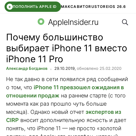
+
ПОПОЛНИТЬ APPLE ID
МАКС
АВИТО
RUSTORE
IOS 26.6
Поис
DDE STORE
СБЕР КИДС
ВТБ ОНЛАЙН
ЧАТ В ROBLOX
AppleInsider.ru
Почему большинство
выбирает iPhone 11 вместо
iPhone 11 Pro
Александр Богданов
29.10.2019,
обновлено 25.02.2020
Не так давно в сети появился ряд сообщений
о том, что
iPhone 11 превзошел ожидания в
отношении продаж
на раннем старте (с того
момента как раз прошло чуть больше
месяца). Однако новый отчет
экспертов из
CIRP
вносит дополнительную ясность и дает
понять, что iPhone 11 — не просто «золотой