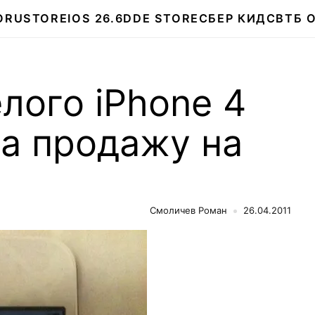
О
RUSTORE
IOS 26.6
DDE STORE
СБЕР КИДС
ВТБ 
лого iPhone 4
на продажу на
Смоличев Роман
26.04.2011