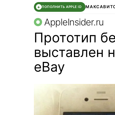
МАКС
АВИТ
+
ПОПОЛНИТЬ APPLE ID
AppleInsider.ru
Прототип бе
выставлен 
eBay