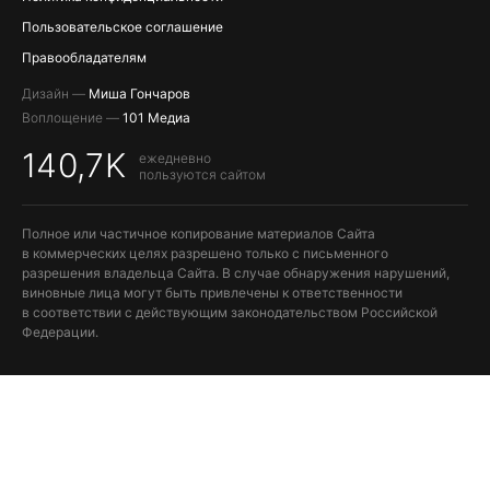
Пользовательское соглашение
Правообладателям
Дизайн —
Миша Гончаров
Воплощение —
101 Медиа
140,7K
ежедневно
пользуются сайтом
Полное или частичное копирование материалов Сайта
в коммерческих целях разрешено только с письменного
разрешения владельца Сайта. В случае обнаружения нарушений,
виновные лица могут быть привлечены к ответственности
в соответствии с действующим законодательством Российской
Федерации.