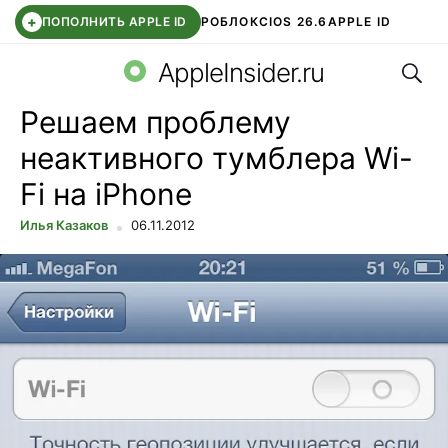
+
ПОПОЛНИТЬ APPLE ID
РОБЛОКС
IOS 26.6
APPLE ID
Поис
TELEGRAM
WHATSAPP
DDE STORE
APP STORE
OZON БАНК
AppleInsider.ru
Решаем проблему
неактивного тумблера Wi-
Fi на iPhone
Илья Казаков
06.11.2012