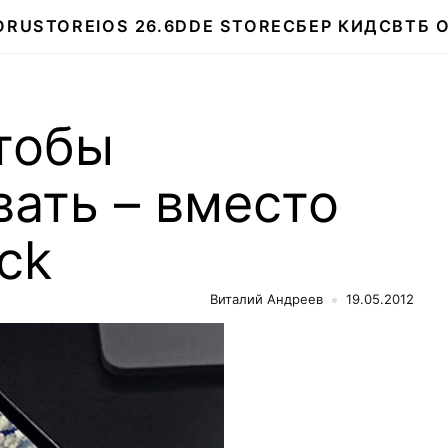
О
RUSTORE
IOS 26.6
DDE STORE
СБЕР КИДС
ВТБ 
тобы
ать – вместо
ock
Виталий Андреев
19.05.2012