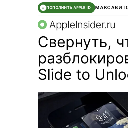
МАКС
АВИТ
+
ПОПОЛНИТЬ APPLE ID
AppleInsider.ru
Свернуть, ч
разблокиров
Slide to Unl