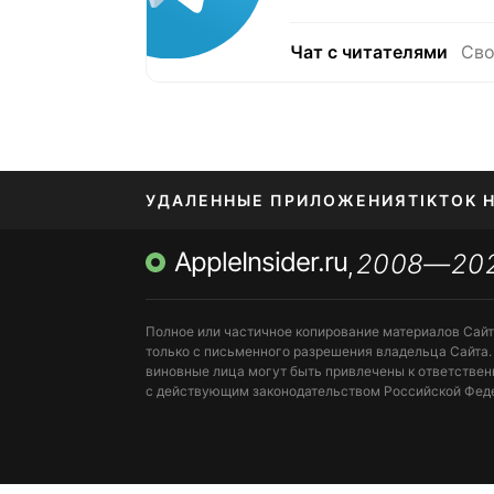
Чат с читателями
Сво
УДАЛЕННЫЕ ПРИЛОЖЕНИЯ
TIKTOK 
AppleInsider.ru
2008—20
МЕССЕНДЖЕРЫ KAKAOTALK, B…
ПОПОЛН
,
Полное или частичное копирование материалов Сай
только с письменного разрешения владельца Сайта.
виновные лица могут быть привлечены к ответствен
с действующим законодательством Российской Фед