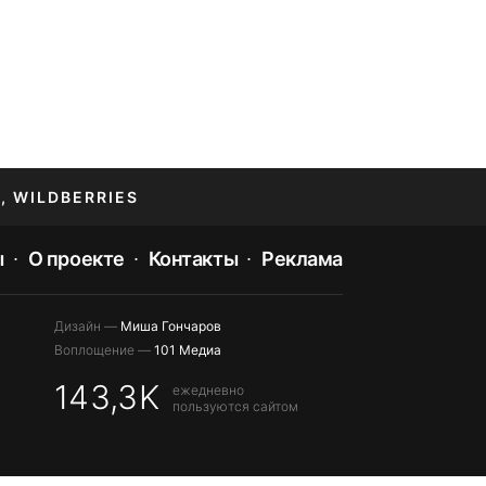
, WILDBERRIES
ы
О проекте
Контакты
Реклама
Дизайн —
Миша Гончаров
Воплощение —
101 Медиа
143,3K
ежедневно
пользуются сайтом