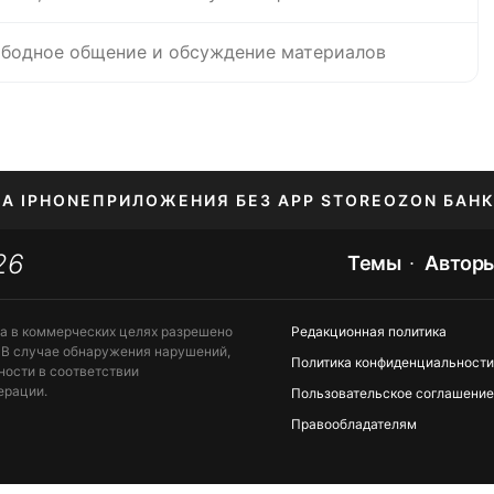
бодное общение и обсуждение материалов
НА IPHONE
ПРИЛОЖЕНИЯ БЕЗ APP STORE
OZON БАНК
26
ЕНИЕ APPLE ID
Темы
Автор
та в коммерческих целях разрешено
Редакционная политика
 В случае обнаружения нарушений,
Политика конфиденциальности
ности в соответствии
ерации.
Пользовательское соглашение
Правообладателям