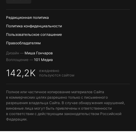
ПОПОЛНЕНИЕ APPLE ID
Редакционная политика
Политика конфиденциальности
Пользовательское соглашение
Правообладателям
Дизайн —
Миша Гончаров
Воплощение —
101 Медиа
142,2K
ежедневно
пользуются сайтом
Полное или частичное копирование материалов Сайта
в коммерческих целях разрешено только с письменного
разрешения владельца Сайта. В случае обнаружения нарушений,
виновные лица могут быть привлечены к ответственности
в соответствии с действующим законодательством Российской
Федерации.