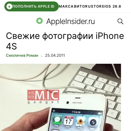
+
ПОПОЛНИТЬ APPLE ID
МАКС
АВИТО
RUSTORE
IOS 26.6
Поис
DDE STORE
СБЕР КИДС
ВТБ ОНЛАЙН
ЧАТ В ROBLOX
AppleInsider.ru
Свежие фотографии iPhone
4S
Смоличев Роман
25.04.2011