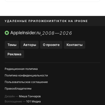
УДАЛЕННЫЕ ПРИЛОЖЕНИЯ
TIKTOK НА IPHONE
ПРИЛОЖЕНИЯ БЕЗ APP STORE
AppleInsider.ru
2008—2026
,
OZON БАНК, WILDBERRIES
Темы
Авторы
О проекте
Контакты
МЕССЕНДЖЕРЫ KAKAOTALK, B…
Реклама
ПОПОЛНЕНИЕ APPLE ID
Редакционная политика
Политика конфиденциальности
Пользовательское соглашение
Правообладателям
Дизайн —
Миша Гончаров
Воплощение —
101 Медиа