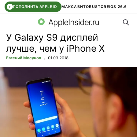
+
ПОПОЛНИТЬ APPLE ID
МАКС
АВИТО
RUSTORE
IOS 26.6
Поис
DDE STORE
СБЕР КИДС
ВТБ ОНЛАЙН
ЧАТ В ROBLOX
AppleInsider.ru
У Galaxy S9 дисплей
лучше, чем у iPhone X
Евгений Мосунов
01.03.2018