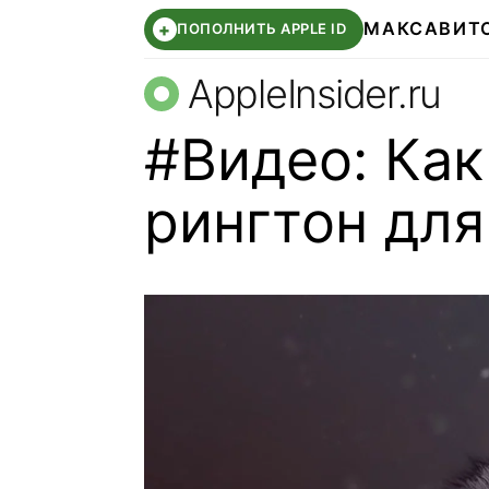
МАКС
АВИТ
+
ПОПОЛНИТЬ APPLE ID
AppleInsider.ru
#Видео: Как
рингтон для