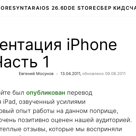
TORE
SYNTARA
IOS 26.6
DDE STORE
СБЕР КИДС
Ч
ентация iPhone
Часть 1
Евгений Мосунов
13.04.2011,
обновлено 09.08.2011
айте был
опубликован
перевод
 iPad, озвученный усилиями
первый опыт работы на данном поприще,
очень позитивно оценен нашей аудиторией.
 теплые отзывы, которые мы восприняли