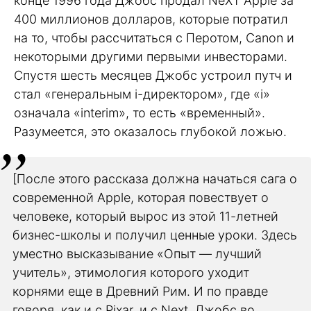
конце 1996 года Джобс продал NeXT Apple за
400 миллионов долларов, которые потратил
на то, чтобы рассчитаться с Перотом, Canon и
некоторыми другими первыми инвесторами.
Спустя шесть месяцев Джобс устроил путч и
стал «генеральным i-директором», где «i»
означала «interim», то есть «временный».
Разумеется, это оказалось глубокой ложью.
[После этого рассказа должна начаться сага о
современной Apple, которая повествует о
человеке, который вырос из этой 11-летней
бизнес-школы и получил ценные уроки. Здесь
уместно высказывание «Опыт — лучший
учитель», этимология которого уходит
корнями еще в Древний Рим. И по правде
говоря, как и с Pixar, и с Next, Джобс во