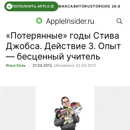
+
ПОПОЛНИТЬ APPLE ID
МАКС
АВИТО
RUSTORE
IOS 26.6
Поис
DDE STORE
СБЕР КИДС
ВТБ ОНЛАЙН
ЧАТ В ROBLOX
AppleInsider.ru
«Потерянные» годы Стива
Джобса. Действие 3. Опыт
— бесценный учитель
Илья Хель
21.04.2012,
обновлено 22.04.2012