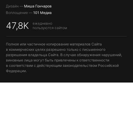
Дизайн —
Миша Гончаров
Воплощение —
101 Медиа
47,8K
ежедневно
пользуются сайтом
Полное или частичное копирование материалов Сайта
в коммерческих целях разрешено только с письменного
разрешения владельца Сайта. В случае обнаружения нарушений,
виновные лица могут быть привлечены к ответственности
в соответствии с действующим законодательством Российской
Федерации.