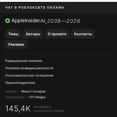
ЧАТ В РОБЛОКС
ВТБ ОНЛАЙН
ПРИЛОЖЕНИЯ APP STORE
AppleInsider.ru
2008—2026
,
ПРИЛОЖЕНИЯ БЕЗ APP STORE
Темы
Авторы
О проекте
Контакты
МЕССЕНДЖЕРЫ KAKAOTALK И …
Реклама
OZON, WILDBERRIES, ЯНДЕК…
Редакционная политика
Политика конфиденциальности
Пользовательское соглашение
Правообладателям
Дизайн —
Миша Гончаров
Воплощение —
101 Медиа
145,4K
ежедневно
пользуются сайтом