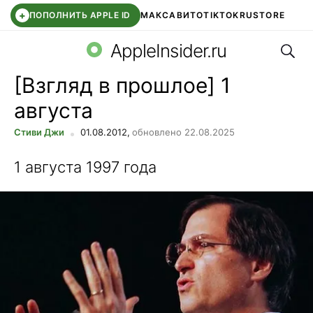
+
ПОПОЛНИТЬ APPLE ID
МАКС
АВИТО
TIKTOK
RUSTORE
Поис
SYNTARA
WB КЛУБ
IOS 26.6
DDE STORE
AppleInsider.ru
[Взгляд в прошлое] 1
августа
Стиви Джи
01.08.2012,
обновлено 22.08.2025
1 августа 1997 года