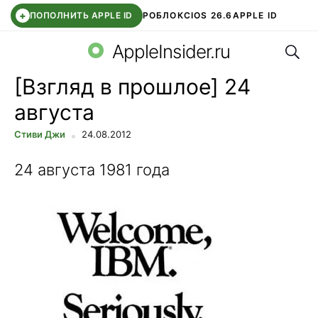
+
ПОПОЛНИТЬ APPLE ID
РОБЛОКС
IOS 26.6
APPLE ID
Поис
TELEGRAM
WHATSAPP
DDE STORE
APP STORE
OZON БАНК
AppleInsider.ru
[Взгляд в прошлое] 24
августа
Стиви Джи
24.08.2012
24 августа 1981 года