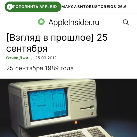
+
ПОПОЛНИТЬ APPLE ID
МАКС
АВИТО
RUSTORE
IOS 26.6
Поис
DDE STORE
СБЕР КИДС
ВТБ ОНЛАЙН
ЧАТ В ROBLOX
AppleInsider.ru
[Взгляд в прошлое] 25
сентября
Стиви Джи
25.09.2012
25 сентября 1989 года