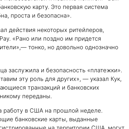
анковскую карту. Это первая система
на, проста и безопасна».
ал действия некоторых ритейлеров,
Pay. «Рано или поздно им придется
ебители»,— тонко, но довольно однозначно
ца заслужила и безопасность «платежки».
авим эту роль для других», — указал Кук,
асающиеся транзакций и банковских
и никому переданы.
а работу в США на прошлой неделе.
еющие банковские карты, выданные
гистрированные на территории США, могут