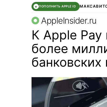
МАКС
АВИТ
+
ПОПОЛНИТЬ APPLE ID
AppleInsider.ru
К Apple Pay
более милл
банковских 