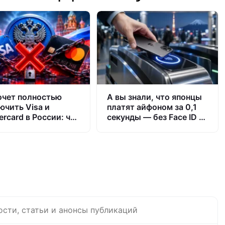
очет полностью
А вы знали, что японцы
ючить Visa и
платят айфоном за 0,1
ercard в России: что
секунды — без Face ID и
т с вашими картами
разблокировки
ости, статьи и анонсы публикаций