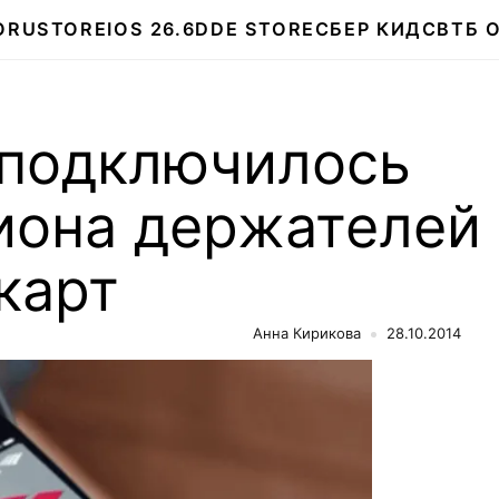
О
RUSTORE
IOS 26.6
DDE STORE
СБЕР КИДС
ВТБ 
 подключилось
иона держателей
карт
Анна Кирикова
28.10.2014