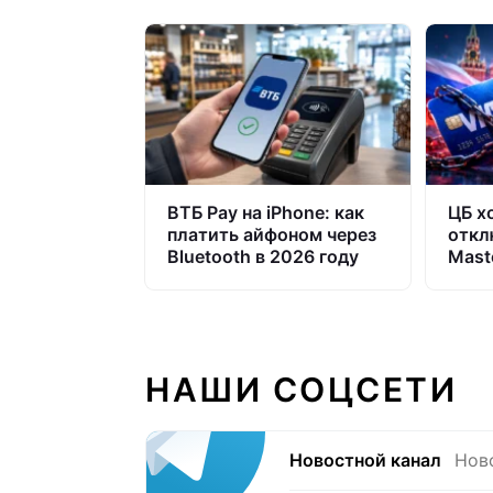
ВТБ Pay на iPhone: как
ЦБ х
платить айфоном через
откл
Bluetooth в 2026 году
Mast
буде
НАШИ СОЦСЕТИ
Новостной канал
Нов