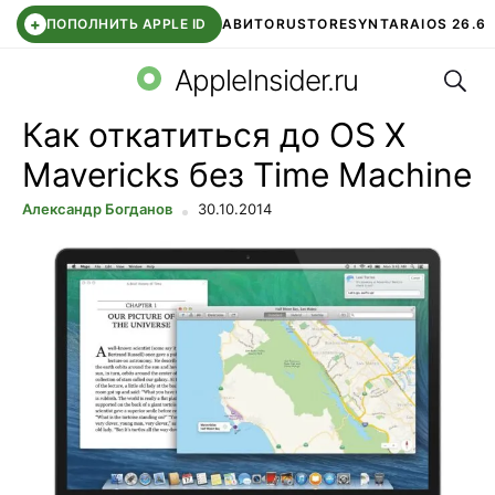
+
ПОПОЛНИТЬ APPLE ID
АВИТО
RUSTORE
SYNTARA
IOS 26.6
Поис
DDE STORE
СБЕР КИДС
ЧАТ ROBLOX
ВТБ ОНЛАЙН
AppleInsider.ru
Как откатиться до OS X
Mavericks без Time Machine
Александр Богданов
30.10.2014