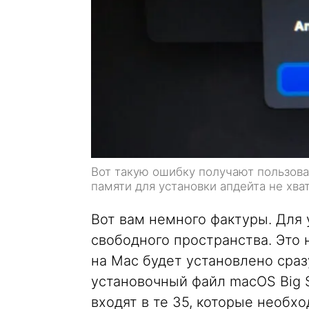
Вот такую ошибку получают пользоват
памяти для установки апдейта не хва
Вот вам немного фактуры. Для 
свободного пространства. Это 
на Mac будет установлено сраз
установочный файл macOS Big S
входят в те 35, которые необх