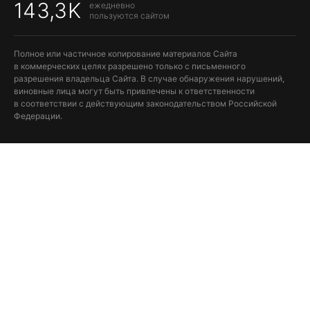
143,3K
ежедневно
пользуются сайтом
Полное или частичное копирование материалов Сайта
в коммерческих целях разрешено только с письменного
разрешения владельца Сайта. В случае обнаружения нарушений,
виновные лица могут быть привлечены к ответственности
в соответствии с действующим законодательством Российской
Федерации.