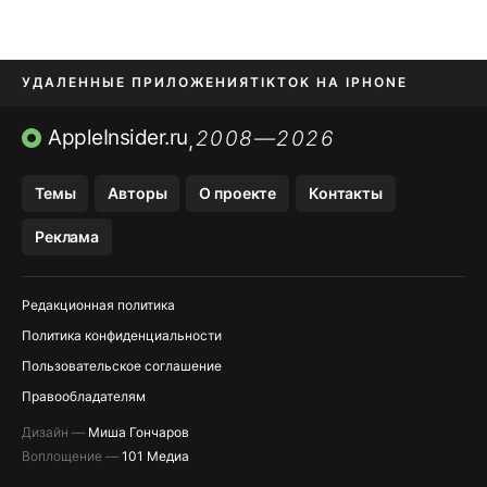
УДАЛЕННЫЕ ПРИЛОЖЕНИЯ
TIKTOK НА IPHONE
ПРИЛОЖЕНИЯ БЕЗ APP STORE
AppleInsider.ru
2008—2026
,
OZON БАНК, WILDBERRIES
Темы
Авторы
О проекте
Контакты
МЕССЕНДЖЕРЫ KAKAOTALK, B…
Реклама
ПОПОЛНЕНИЕ APPLE ID
Редакционная политика
Политика конфиденциальности
Пользовательское соглашение
Правообладателям
Дизайн —
Миша Гончаров
Воплощение —
101 Медиа