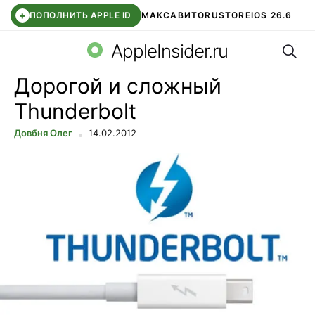
+
ПОПОЛНИТЬ APPLE ID
МАКС
АВИТО
RUSTORE
IOS 26.6
Поис
DDE STORE
СБЕР КИДС
ВТБ ОНЛАЙН
ЧАТ В ROBLOX
AppleInsider.ru
Дорогой и сложный
Thunderbolt
Довбня Олег
14.02.2012