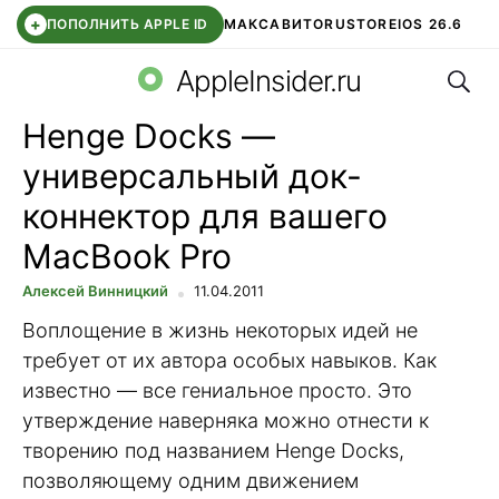
+
ПОПОЛНИТЬ APPLE ID
МАКС
АВИТО
RUSTORE
IOS 26.6
Поис
DDE STORE
СБЕР КИДС
ВТБ ОНЛАЙН
ЧАТ В ROBLOX
AppleInsider.ru
Henge Docks —
универсальный док-
коннектор для вашего
MacBook Pro
Алексей Винницкий
11.04.2011
Воплощение в жизнь некоторых идей не
требует от их автора особых навыков. Как
известно — все гениальное просто. Это
утверждение наверняка можно отнести к
творению под названием Henge Docks,
позволяющему одним движением