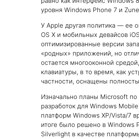
равно как интерфейс Windows 
уровня Windows Phone 7 и Zune
У Apple другая политика — ее
OS X и мобильных девайсов iOS
оптимизированные версии зап
«родных» приложений, но отли
остается многооконной средой
клавиатуры, в то время, как уст
частности, оснащены полност
Изначально планы Microsoft п
разработок для Windows Mobile
платформ Windows XP/Vista/7 в
итоге было решено в Windows 
Silverlight в качестве платфо