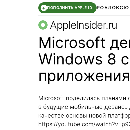
РОБЛОКС
IO
+
ПОПОЛНИТЬ APPLE ID
AppleInsider.ru
Microsoft д
Windows 8 
приложени
Microsoft поделилась планами 
в будущие мобильные девайсы,
качестве основы новой платф
https://youtube.com/watch?v=p