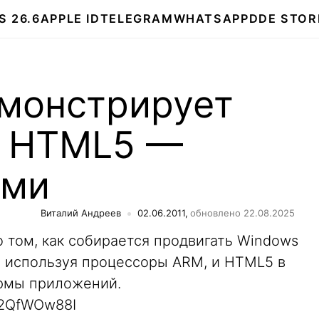
S 26.6
APPLE ID
TELEGRAM
WHATSAPP
DDE STOR
емонстрирует
с HTML5 —
ями
Виталий Андреев
02.06.2011,
обновлено 22.08.2025
о том, как собирается продвигать Windows
 используя процессоры ARM, и HTML5 в
ормы приложений.
92QfWOw88I