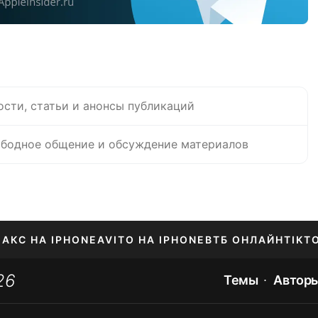
ости, статьи и анонсы публикаций
бодное общение и обсуждение материалов
АКС НА IPHONE
AVITO НА IPHONE
ВТБ ОНЛАЙН
TIKT
26
Темы
Автор