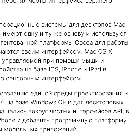
8 перенял черты интерфейса верхнего
.
 операционные системы для десктопов Mac
 имеют одну и ту же основу и используют
атентованной платформы Cocoa для работы
чаются своим интерфейсом. Mac OS X
, управляемой при помощи мыши и
ройства на базе iOS, iPhone и iPad в
ью сенсорным интерфейсом.
о созданию единой среды проектирования и
 6 на базе Windows CE и для десктоповых
ращались вокруг чистых интерфейсов API, в
Phone 7 добавить программную платформу
рмы мобильных приложений.