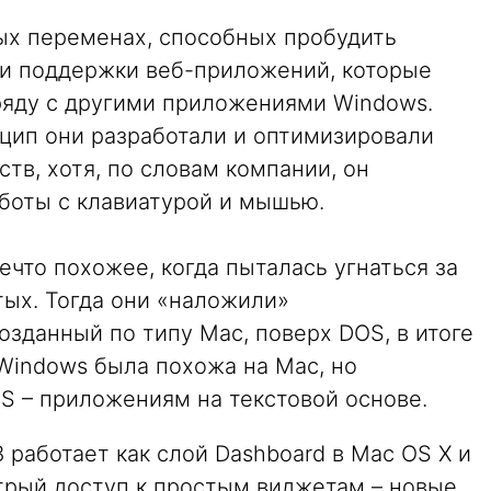
вых переменах, способных пробудить
 и поддержки веб-приложений, которые
аряду с другими приложениями Windows.
инцип они разработали и оптимизировали
тв, хотя, по словам компании, он
аботы с клавиатурой и мышью.
ечто похожее, когда пыталась угнаться за
-тых. Тогда они «наложили»
озданный по типу Mac, поверх DOS, в итоге
Windows была похожа на Mac, но
S – приложениям на текстовой основе.
работает как слой Dashboard в Mac OS X и
трый доступ к простым виджетам – новые