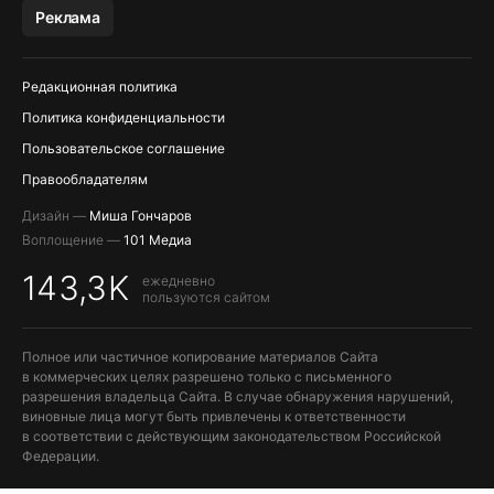
МЕССЕНДЖЕРЫ KAKAOTALK, B…
Реклама
ПОПОЛНЕНИЕ APPLE ID
Редакционная политика
Политика конфиденциальности
Пользовательское соглашение
Правообладателям
Дизайн —
Миша Гончаров
Воплощение —
101 Медиа
143,3K
ежедневно
пользуются сайтом
Полное или частичное копирование материалов Сайта
в коммерческих целях разрешено только с письменного
разрешения владельца Сайта. В случае обнаружения нарушений,
виновные лица могут быть привлечены к ответственности
в соответствии с действующим законодательством Российской
Федерации.