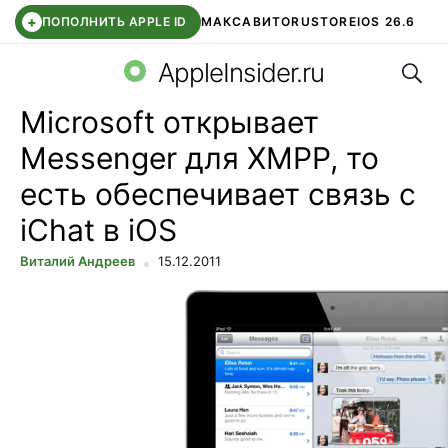
+
ПОПОЛНИТЬ APPLE ID
МАКС
АВИТО
RUSTORE
IOS 26.6
Поис
DDE STORE
СБЕР КИДС
ВТБ ОНЛАЙН
ЧАТ В ROBLOX
AppleInsider.ru
Microsoft открывает
Messenger для XMPP, то
есть обеспечивает связь с
iChat в iOS
Виталий Андреев
15.12.2011