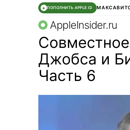
МАКС
АВИТ
+
ПОПОЛНИТЬ APPLE ID
AppleInsider.ru
Совместное
Джобса и Би
Часть 6