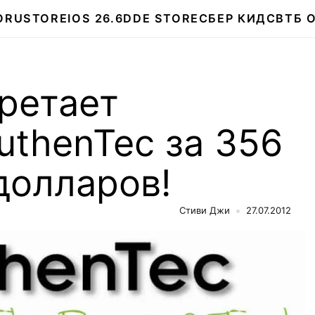
О
RUSTORE
IOS 26.6
DDE STORE
СБЕР КИДС
ВТБ 
ретает
thenTec за 356
долларов!
Стиви Джи
27.07.2012