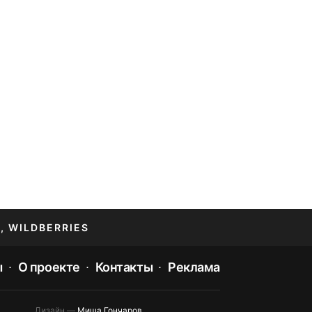
, WILDBERRIES
ы
О проекте
Контакты
Реклама
Дизайн —
Миша Гончаров