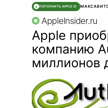
МАКС
АВИТ
+
ПОПОЛНИТЬ APPLE ID
AppleInsider.ru
Apple приоб
компанию Au
миллионов 