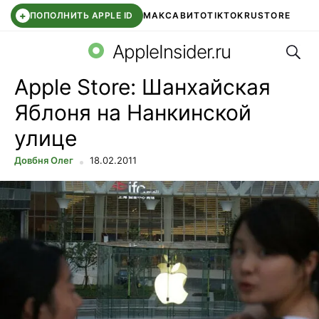
+
ПОПОЛНИТЬ APPLE ID
МАКС
АВИТО
TIKTOK
RUSTORE
Поис
SYNTARA
WB КЛУБ
IOS 26.6
APPLE ID
AppleInsider.ru
Apple Store: Шанхайская
Яблоня на Нанкинской
улице
Довбня Олег
18.02.2011