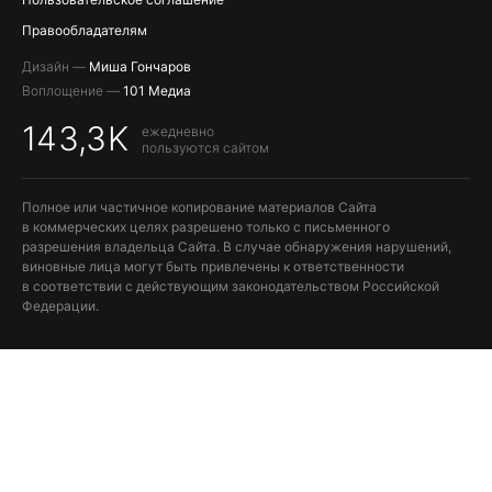
Правообладателям
Дизайн —
Миша Гончаров
Воплощение —
101 Медиа
143,3K
ежедневно
пользуются сайтом
Полное или частичное копирование материалов Сайта
в коммерческих целях разрешено только с письменного
разрешения владельца Сайта. В случае обнаружения нарушений,
виновные лица могут быть привлечены к ответственности
в соответствии с действующим законодательством Российской
Федерации.