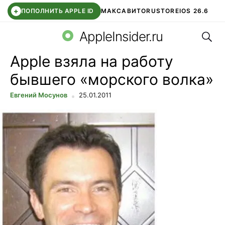
+
ПОПОЛНИТЬ APPLE ID
МАКС
АВИТО
RUSTORE
IOS 26.6
Поис
DDE STORE
СБЕР КИДС
ВТБ ОНЛАЙН
ЧАТ В ROBLOX
AppleInsider.ru
Apple взяла на работу
бывшего «морского волка»
Евгений Мосунов
25.01.2011