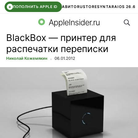
+
ПОПОЛНИТЬ APPLE ID
АВИТО
RUSTORE
SYNTARA
IOS 26.6
Поис
DDE STORE
СБЕР КИДС
ЧАТ ROBLOX
ВТБ ОНЛАЙН
AppleInsider.ru
BlackBox — принтер для
распечатки переписки
Николай Кожемякин
06.01.2012