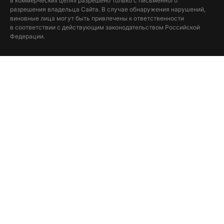
в коммерческих целях разрешено только с письменного
разрешения владельца Сайта. В случае обнаружения нарушений,
виновные лица могут быть привлечены к ответственности
в соответствии с действующим законодательством Российской
Федерации.