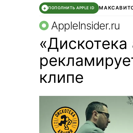
МАКС
АВИТ
+
ПОПОЛНИТЬ APPLE ID
AppleInsider.ru
«Дискотека
рекламирует
клипе