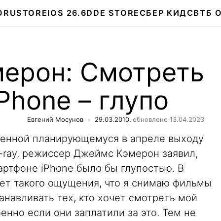
О
RUSTORE
IOS 26.6
DDE STORE
СБЕР КИДС
ВТБ 
ерон: Смотреть
Phone – глупо
Евгений Мосунов
29.03.2010,
обновлено 13.04.2023
щенной планирующемуся в апреле выходу
-ray, режиссер Джеймс Кэмерон заявил,
артфоне iPhone было бы глупостью. В
 нет такого ощущения, что я снимаю фильмы
анавливать тех, кто хочет смотреть мой
енно если они заплатили за это. Тем не