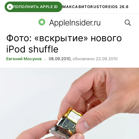
+
ПОПОЛНИТЬ APPLE ID
МАКС
АВИТО
RUSTORE
IOS 26.6
Поис
DDE STORE
СБЕР КИДС
ВТБ ОНЛАЙН
ЧАТ В ROBLOX
AppleInsider.ru
Фото: «вскрытие» нового
iPod shuffle
Евгений Мосунов
08.09.2010,
обновлено 22.09.2010