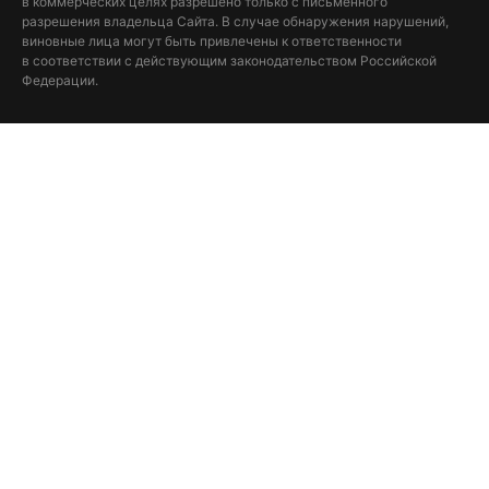
в коммерческих целях разрешено только с письменного
разрешения владельца Сайта. В случае обнаружения нарушений,
виновные лица могут быть привлечены к ответственности
в соответствии с действующим законодательством Российской
Федерации.