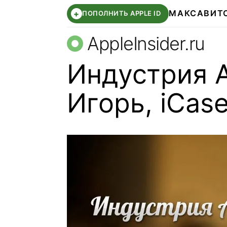
МАКС
АВИТ
+
ПОПОЛНИТЬ APPLE ID
AppleInsider.ru
Индустрия A
Игорь, iCase