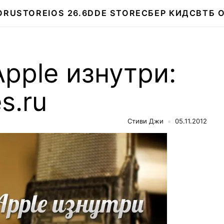
О
RUSTORE
IOS 26.6
DDE STORE
СБЕР КИДС
ВТБ 
pple изнутри:
s.ru
Стиви Джи
05.11.2012