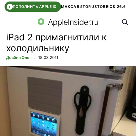
+
ПОПОЛНИТЬ APPLE ID
МАКС
АВИТО
RUSTORE
IOS 26.6
Поис
DDE STORE
СБЕР КИДС
ВТБ ОНЛАЙН
ЧАТ В ROBLOX
AppleInsider.ru
iPad 2 примагнитили к
холодильнику
Довбня Олег
18.03.2011