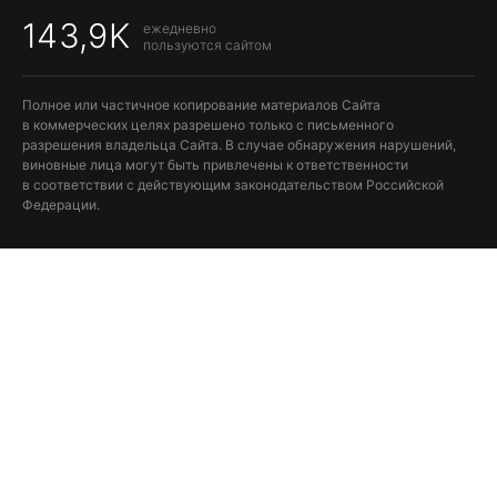
143,9K
ежедневно
пользуются сайтом
Полное или частичное копирование материалов Сайта
в коммерческих целях разрешено только с письменного
разрешения владельца Сайта. В случае обнаружения нарушений,
виновные лица могут быть привлечены к ответственности
в соответствии с действующим законодательством Российской
Федерации.