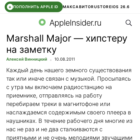
+
ПОПОЛНИТЬ APPLE ID
МАКС
АВИТО
RUSTORE
IOS 26.6
Поис
DDE STORE
СБЕР КИДС
ВТБ ОНЛАЙН
ЧАТ В ROBLOX
AppleInsider.ru
Marshall Major — хипстеру
на заметку
Алексей Винницкий
10.08.2011
Каждый день нашего земного существования
так или иначе связан с музыкой. Просыпаясь
с утра мы включаем радиостанцию на
приемнике, отправляясь на работу
перебираем треки в магнитофоне или
наслаждаемся содержимым своего плеера в
наушниках. В течение рабочего дня многие из
нас не раз и не два сталкиваются с
приятными и не очень мелодиями звучащими