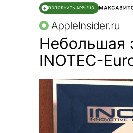
МАКС
АВИТ
+
ПОПОЛНИТЬ APPLE ID
AppleInsider.ru
Небольшая 
INOTEC-Eur