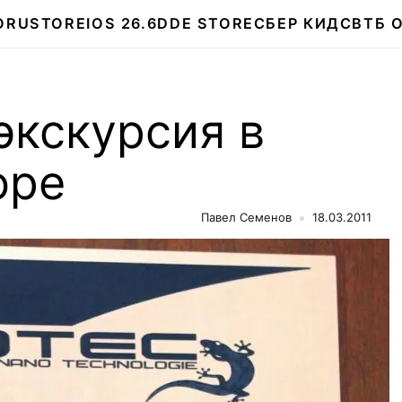
О
RUSTORE
IOS 26.6
DDE STORE
СБЕР КИДС
ВТБ 
экскурсия в
ope
Павел Семенов
18.03.2011