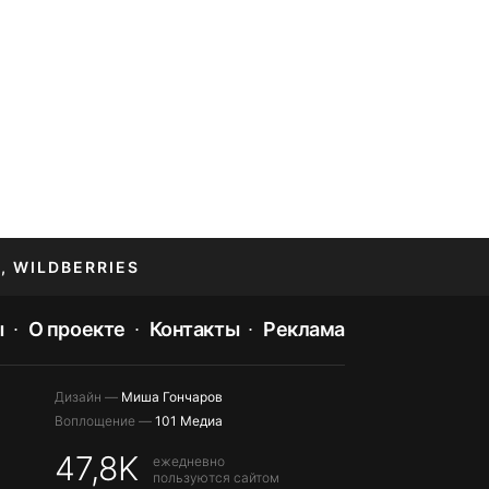
, WILDBERRIES
ы
О проекте
Контакты
Реклама
Дизайн —
Миша Гончаров
Воплощение —
101 Медиа
47,8K
ежедневно
пользуются сайтом