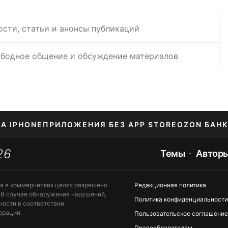
ости, статьи и анонсы публикаций
бодное общение и обсуждение материалов
НА IPHONE
ПРИЛОЖЕНИЯ БЕЗ APP STORE
OZON БАНК
26
ЕНИЕ APPLE ID
Темы
Автор
та в коммерческих целях разрешено
Редакционная политика
 В случае обнаружения нарушений,
Политика конфиденциальности
ности в соответствии
ерации.
Пользовательское соглашение
Правообладателям