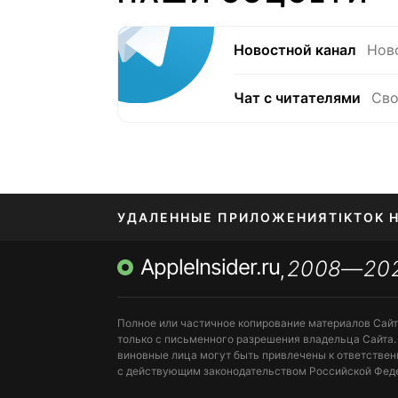
Новостной канал
Нов
Чат с читателями
Сво
УДАЛЕННЫЕ ПРИЛОЖЕНИЯ
TIKTOK 
AppleInsider.ru
2008—20
МЕССЕНДЖЕРЫ KAKAOTALK, B…
ПОПОЛН
,
Полное или частичное копирование материалов Сай
только с письменного разрешения владельца Сайта.
виновные лица могут быть привлечены к ответствен
с действующим законодательством Российской Фед